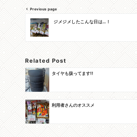
Previous page
投
ジメジメしたこんな日は…！
稿
ナ
ビ
ゲ
Related Post
ー
タイヤも扱ってます!!
シ
ョ
ン
利用者さんのオススメ