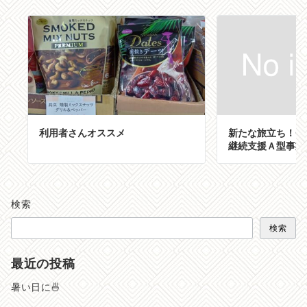
利用者さんオススメ
新たな旅立ち！O
継続支援Ａ型事業
検索
検索
最近の投稿
暑い日に🍜