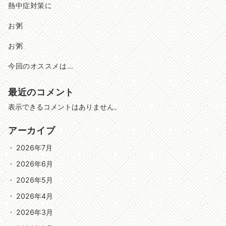
熱中症対策に
お粥
お粥
今回のオススメは…
最近のコメント
表示できるコメントはありません。
アーカイブ
2026年7月
2026年6月
2026年5月
2026年4月
2026年3月