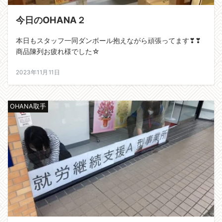
今日のOHANA２
本日もスタッフ一同ダンボール抱えながら頑張ってます❣❣
商品陳列お疲れ様でした☆
2023年11月11日
OHANA取手